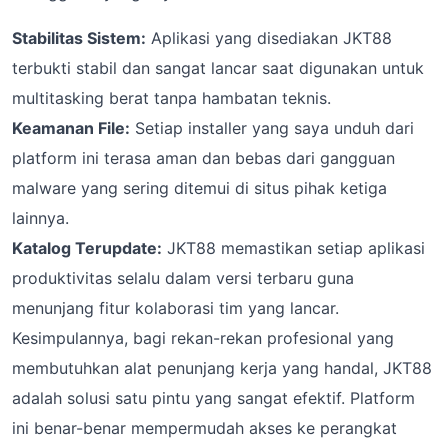
Stabilitas Sistem:
Aplikasi yang disediakan JKT88
terbukti stabil dan sangat lancar saat digunakan untuk
multitasking berat tanpa hambatan teknis.
Keamanan File:
Setiap installer yang saya unduh dari
platform ini terasa aman dan bebas dari gangguan
malware yang sering ditemui di situs pihak ketiga
lainnya.
Katalog Terupdate:
JKT88 memastikan setiap aplikasi
produktivitas selalu dalam versi terbaru guna
menunjang fitur kolaborasi tim yang lancar.
Kesimpulannya, bagi rekan-rekan profesional yang
membutuhkan alat penunjang kerja yang handal, JKT88
adalah solusi satu pintu yang sangat efektif. Platform
ini benar-benar mempermudah akses ke perangkat