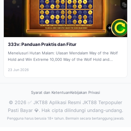
333v: Panduan Praktis dan Fitur
Menelusuri Hutan Malam: Ulasan Mendalam Way of the Wolf
Hold and Win Extreme 10,000 Way of the Wolf Hold and...
23 Jun 2026
Syarat dan Ketentuan
Kebijakan Privasi
© 2026 ✅ JKT88 Aplikasi Resmi JKT88 Terpopuler
Pasti Bayar 💎. Hak cipta dilindungi undang-undang.
Pengguna harus berusia 18+ tahun. Bermain secara bertanggung jawab.